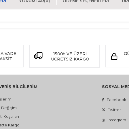
ERI
YORUMLAR
(0)
ÖDEME SEÇENEKLERI
ÜR
NA VADE
GÜ
1500
VE ÜZERİ
₺
TAKSİT
ÜCRETSİZ KARGO
VERİŞ BİLGİLERİM
SOSYAL ME
işlerim
Facebook
- Değişim
Twitter
i Koşulları
Instagram
atte Kargo