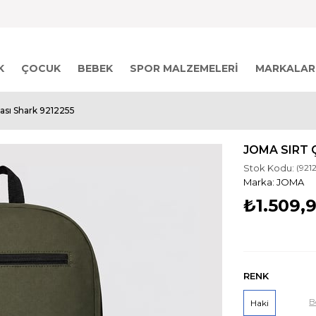
K
ÇOCUK
BEBEK
SPOR MALZEMELERI
MARKALAR
ası Shark 9212255
JOMA SIRT 
Stok Kodu:
(921
JOMA
₺1.509,
RENK
B
Haki