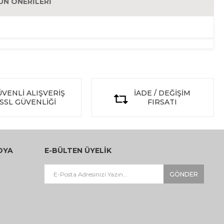
ÜN ÖNERILERI
VENLİ ALIŞVERİŞ
İADE / DEĞİŞİM
SSL GÜVENLİĞİ
FIRSATI
DYA
E-BÜLTEN ÜYELİK
GÖNDER