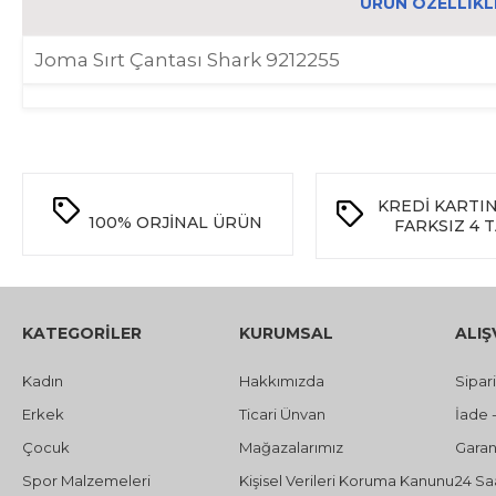
ÜRÜN ÖZELLIKL
Joma Sırt Çantası Shark 9212255
KREDİ KARTI
100%
ORJİNAL ÜRÜN
FARKSIZ 4 
KATEGORİLER
KURUMSAL
ALIŞ
Kadın
Hakkımızda
Sipar
Erkek
Ticari Ünvan
İade 
Çocuk
Mağazalarımız
Garant
Spor Malzemeleri
Kişisel Verileri Koruma Kanunu
24 Sa