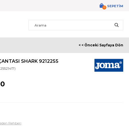
SEPETIM
0
< < Önceki Sayfaya Dön
ÇANTASI SHARK 9212255
225521417)
90
eden Rehberi