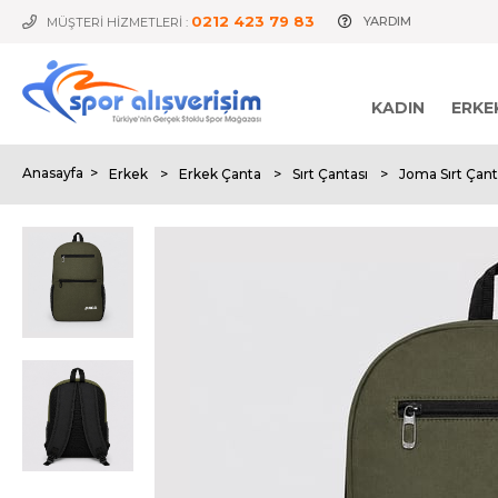
0212 423 79 83
YARDIM
MÜŞTERİ HİZMETLERİ :
KADIN
ERKE
Anasayfa
>
Erkek
>
Erkek Çanta
>
Sırt Çantası
>
Joma Sırt Çant