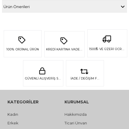
Ürün Önerileri
₺
1500
VE ÜZERİ ÜCRETSİZ KARGO
100%
ORJİNAL ÜRÜN
KREDİ KARTINA VADE FARKSIZ 4 TAKSİT
GÜVENLİ ALIŞVERİŞ SSL GÜVENLİĞİ
İADE / DEĞİŞİM FIRSATI
KATEGORİLER
KURUMSAL
Kadın
Hakkımızda
Erkek
Ticari Ünvan