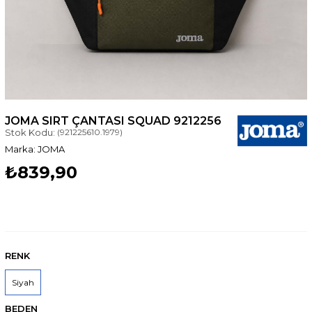
JOMA SIRT ÇANTASI SQUAD 9212256
Stok Kodu:
(921225610.1979)
JOMA
₺839,90
RENK
Siyah
BEDEN