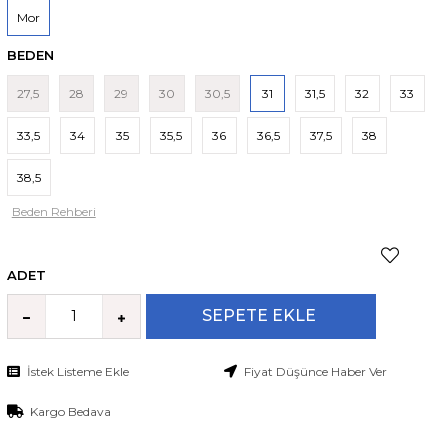
Mor
BEDEN
27,5
28
29
30
30,5
31
31,5
32
33
33,5
34
35
35,5
36
36,5
37,5
38
38,5
Beden Rehberi
ADET
İstek Listeme Ekle
Fiyat Düşünce Haber Ver
Kargo Bedava