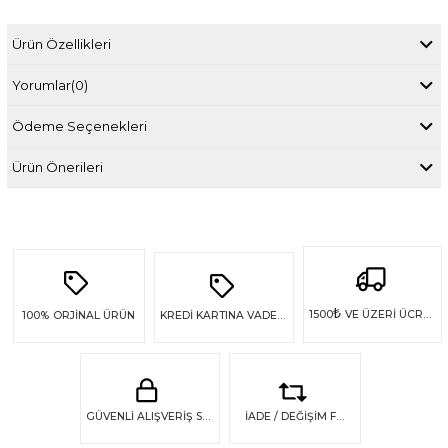
Ürün Özellikleri
Yorumlar
(0)
Ödeme Seçenekleri
Ürün Önerileri
₺
1500
VE ÜZERİ ÜCRETSİZ KARGO
100%
ORJİNAL ÜRÜN
KREDİ KARTINA VADE FARKSIZ 4 TAKSİT
GÜVENLİ ALIŞVERİŞ SSL GÜVENLİĞİ
İADE / DEĞİŞİM FIRSATI