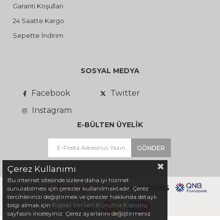
Garanti Koşulları
24 Saatte Kargo
Sepette İndirim
SOSYAL MEDYA
Facebook
Twitter
Instagram
E-BÜLTEN ÜYELİK
GÖNDER
Çerez Kullanımı
Bu internet sitesinde sizlere daha iyi hizmet
sunulabilmesi için çerezler kullanılmaktadır. Çerez
tercihlerinizi değiştirmek ve çerezler hakkında detaylı
Kişisel Verileri Koruma Kanunu
bilgi almak için
sayfasını inceleyiniz. Çerez ayarlarını değiştirmeniz