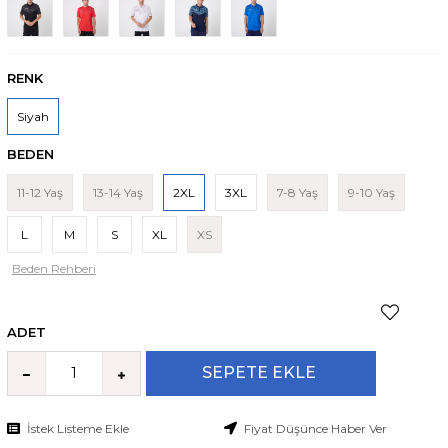
RENK
Siyah
BEDEN
11-12 Yaş
13-14 Yaş
2XL
3XL
7-8 Yaş
9-10 Yaş
L
M
S
XL
XS
Beden Rehberi
ADET
İstek Listeme Ekle
Fiyat Düşünce Haber Ver