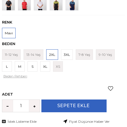
RENK
Mavi
BEDEN
11-12 Yaş
13-14 Yaş
2XL
3XL
7-8 Yaş
9-10 Yaş
L
M
S
XL
XS
Beden Rehberi
ADET
İstek Listeme Ekle
Fiyat Düşünce Haber Ver