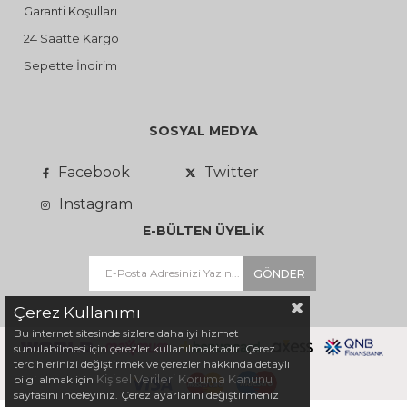
Garanti Koşulları
24 Saatte Kargo
Sepette İndirim
SOSYAL MEDYA
Facebook
Twitter
Instagram
E-BÜLTEN ÜYELİK
GÖNDER
Çerez Kullanımı
Bu internet sitesinde sizlere daha iyi hizmet
sunulabilmesi için çerezler kullanılmaktadır. Çerez
tercihlerinizi değiştirmek ve çerezler hakkında detaylı
Kişisel Verileri Koruma Kanunu
bilgi almak için
sayfasını inceleyiniz. Çerez ayarlarını değiştirmeniz