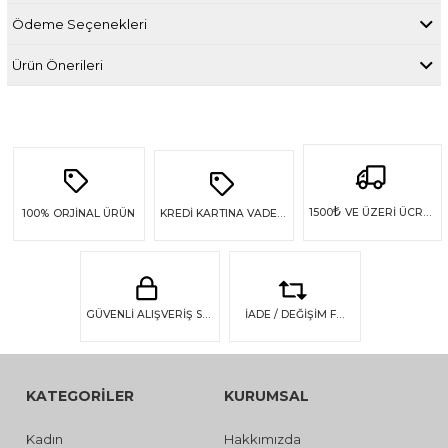
Ödeme Seçenekleri
Ürün Önerileri
₺
1500
VE ÜZERİ ÜCRETSİZ KARGO
100%
ORJİNAL ÜRÜN
KREDİ KARTINA VADE FARKSIZ 4 TAKSİT
GÜVENLİ ALIŞVERİŞ SSL GÜVENLİĞİ
İADE / DEĞİŞİM FIRSATI
KATEGORİLER
KURUMSAL
Kadın
Hakkımızda