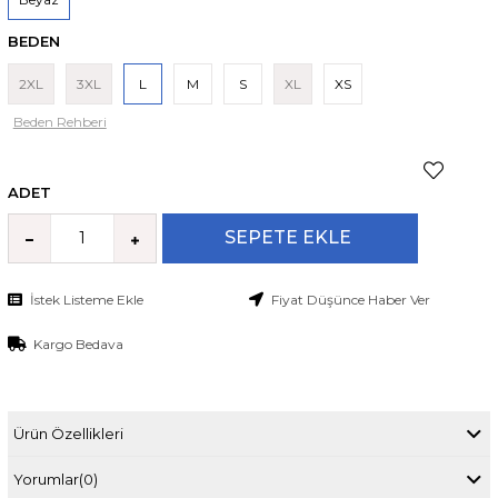
BEDEN
2XL
3XL
L
M
S
XL
XS
Beden Rehberi
ADET
İstek Listeme Ekle
Fiyat Düşünce Haber Ver
Kargo Bedava
Ürün Özellikleri
Yorumlar
(0)