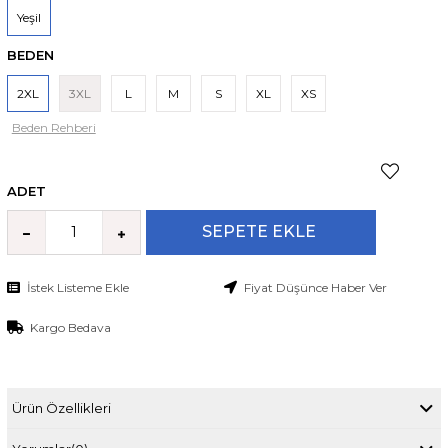
Yeşil
BEDEN
2XL
3XL
L
M
S
XL
XS
Beden Rehberi
ADET
İstek Listeme Ekle
Fiyat Düşünce Haber Ver
Kargo Bedava
Ürün Özellikleri