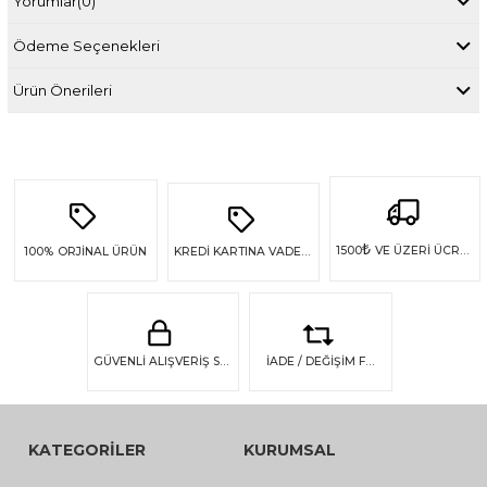
Yorumlar
(0)
Ödeme Seçenekleri
Ürün Önerileri
₺
1500
VE ÜZERİ ÜCRETSİZ KARGO
100%
ORJİNAL ÜRÜN
KREDİ KARTINA VADE FARKSIZ 4 TAKSİT
GÜVENLİ ALIŞVERİŞ SSL GÜVENLİĞİ
İADE / DEĞİŞİM FIRSATI
KATEGORİLER
KURUMSAL