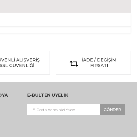
VENLİ ALIŞVERİŞ
İADE / DEĞİŞİM
SSL GÜVENLİĞİ
FIRSATI
DYA
E-BÜLTEN ÜYELİK
GÖNDER