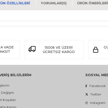
ÜN ÖZELLIKLERI
YORUMLAR
(0)
ÜRÜN ÖNERILERI
NA VADE
GÜ
1500
VE ÜZERİ
₺
TAKSİT
ÜCRETSİZ KARGO
VERİŞ BİLGİLERİM
SOSYAL ME
işlerim
Facebook
- Değişim
Twitter
i Koşulları
Instagram
atte Kargo