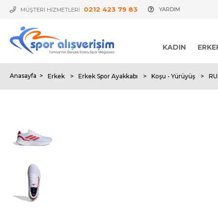
0212 423 79 83
YARDIM
MÜŞTERİ HİZMETLERİ :
KADIN
ERKE
Anasayfa
>
Erkek
>
Erkek Spor Ayakkabı
>
Koşu - Yürüyüş
>
RU