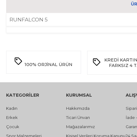
ÜR
RUNFALCON 5
KREDİ KARTI
100%
ORJİNAL ÜRÜN
FARKSIZ 4 
KATEGORİLER
KURUMSAL
ALIŞ
Kadın
Hakkımızda
Sipar
Erkek
Ticari Ünvan
İade 
Çocuk
Mağazalarımız
Garant
Spor Malzemeleri
Kişisel Verileri Koruma Kanunu
24 Sa