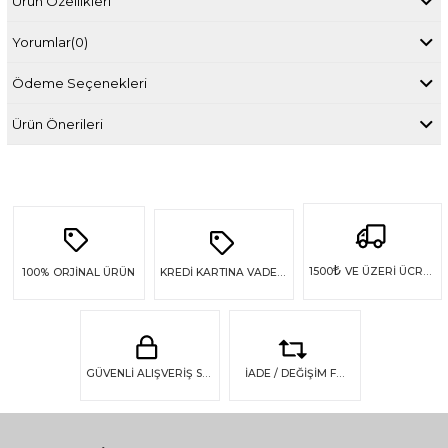
Ürün Özellikleri
Yorumlar
(0)
Ödeme Seçenekleri
Ürün Önerileri
₺
1500
VE ÜZERİ ÜCRETSİZ KARGO
100%
ORJİNAL ÜRÜN
KREDİ KARTINA VADE FARKSIZ 4 TAKSİT
GÜVENLİ ALIŞVERİŞ SSL GÜVENLİĞİ
İADE / DEĞİŞİM FIRSATI