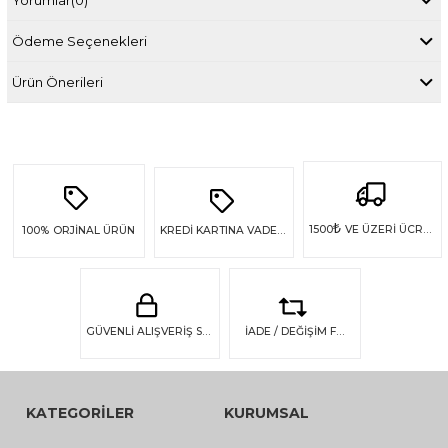
Ödeme Seçenekleri
Ürün Önerileri
₺
1500
VE ÜZERİ ÜCRETSİZ KARGO
100%
ORJİNAL ÜRÜN
KREDİ KARTINA VADE FARKSIZ 4 TAKSİT
GÜVENLİ ALIŞVERİŞ SSL GÜVENLİĞİ
İADE / DEĞİŞİM FIRSATI
KATEGORİLER
KURUMSAL