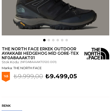
THE NORTH FACE ERKEK OUTDOOR
AYAKKABI HEDGEHOG MID GORE-TEX
NF0A8AAAKT01
Stok Kodu:
(NF0A8AAAKT0120.001)
THE NORTH FACE
₺9.999,00
₺9.499,05
5
RENK