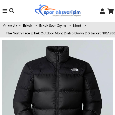
Anasayfa
>
Erkek
>
Erkek Spor Giyim
>
Mont
>
The North Face Erkek Outdoor Mont Dıablo Down 2.0 Jacket Nf0A89