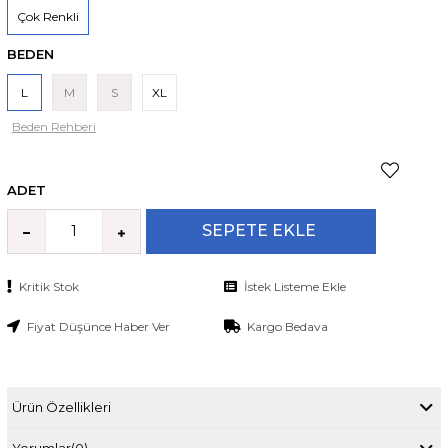
Çok Renkli
BEDEN
L
M
S
XL
Beden Rehberi
ADET
Kritik Stok
İstek Listeme Ekle
Fiyat Düşünce Haber Ver
Kargo Bedava
Ürün Özellikleri
Yorumlar
(0)