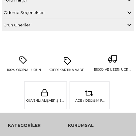
Ödeme Seçenekleri
Ürün Önerileri
₺
1500
VE ÜZERİ ÜCRETSİZ KARGO
100%
ORJİNAL ÜRÜN
KREDİ KARTINA VADE FARKSIZ 4 TAKSİT
GÜVENLİ ALIŞVERİŞ SSL GÜVENLİĞİ
İADE / DEĞİŞİM FIRSATI
KATEGORİLER
KURUMSAL