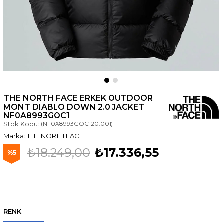
THE NORTH FACE ERKEK OUTDOOR
MONT DIABLO DOWN 2.0 JACKET
NF0A8993GOC1
Stok Kodu:
(NF0A8993GOC120.001)
THE NORTH FACE
₺18.249,00
₺17.336,55
5
RENK