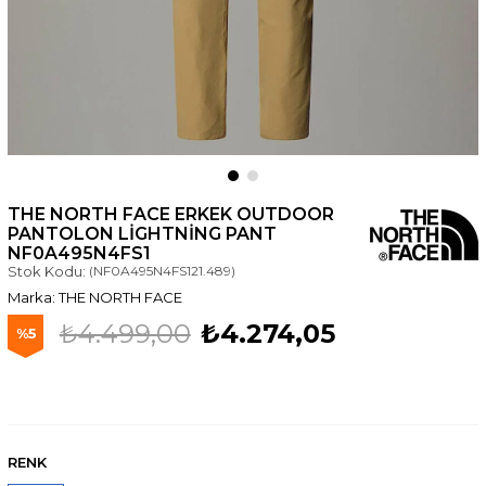
THE NORTH FACE ERKEK OUTDOOR
PANTOLON LIGHTNING PANT
NF0A495N4FS1
Stok Kodu:
(NF0A495N4FS121.489)
THE NORTH FACE
₺4.499,00
₺4.274,05
5
RENK