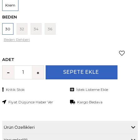
Krem
BEDEN
30
32
34
36
Beden Rehberi
ADET
Kritik Stok
İstek Listeme Ekle
Fiyat Düşünce Haber Ver
Kargo Bedava
Ürün Özellikleri
Yorumlar
(0)