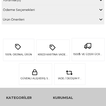
Ödeme Seçenekleri
Ürün Önerileri
₺
1500
VE ÜZERİ ÜCRETSİZ KARGO
100%
ORJİNAL ÜRÜN
KREDİ KARTINA VADE FARKSIZ 4 TAKSİT
GÜVENLİ ALIŞVERİŞ SSL GÜVENLİĞİ
İADE / DEĞİŞİM FIRSATI
KATEGORİLER
KURUMSAL