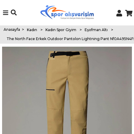
Anasayfa
>
Kadın
>
Kadın Spor Giyim
>
Eşofman Altı
>
The North Face Erkek Outdoor Pantolon Lightning Pant Nf0A495N4F