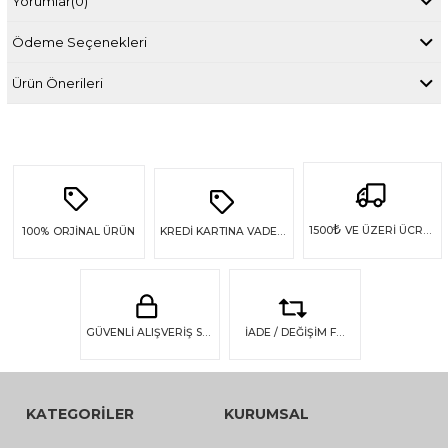
Yorumlar
(0)
Ödeme Seçenekleri
Ürün Önerileri
₺
1500
VE ÜZERİ ÜCRETSİZ KARGO
100%
ORJİNAL ÜRÜN
KREDİ KARTINA VADE FARKSIZ 4 TAKSİT
GÜVENLİ ALIŞVERİŞ SSL GÜVENLİĞİ
İADE / DEĞİŞİM FIRSATI
KATEGORİLER
KURUMSAL