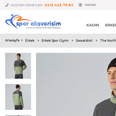
0212 423 79 83
YARDIM
MÜŞTERİ HİZMETLERİ :
KADIN
ERKE
Anasayfa
>
Erkek
>
Erkek Spor Giyim
>
Sweatshirt
>
The North