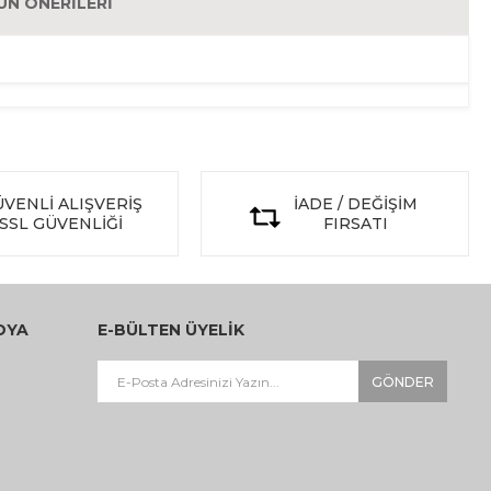
ÜN ÖNERILERI
VENLİ ALIŞVERİŞ
İADE / DEĞİŞİM
SSL GÜVENLİĞİ
FIRSATI
DYA
E-BÜLTEN ÜYELİK
GÖNDER