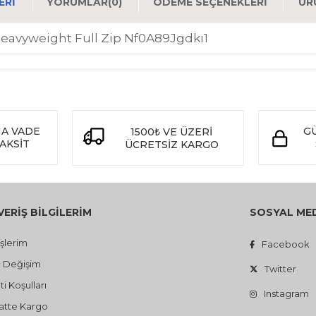
ERI
YORUMLAR
(0)
ÖDEME SEÇENEKLERI
ÜR
Heavyweight Full Zip Nf0A89Jgdkı1
NA VADE
GÜ
1500
VE ÜZERİ
₺
TAKSİT
ÜCRETSİZ KARGO
VERİŞ BİLGİLERİM
SOSYAL ME
işlerim
Facebook
- Değişim
Twitter
i Koşulları
Instagram
atte Kargo