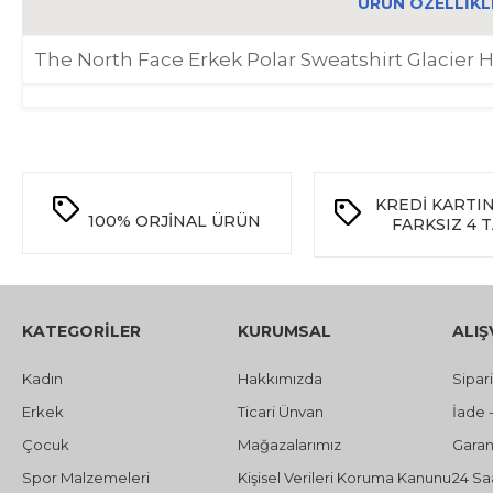
ÜRÜN ÖZELLIKL
The North Face Erkek Polar Sweatshirt Glacier 
KREDİ KARTI
100%
ORJİNAL ÜRÜN
FARKSIZ 4 
KATEGORİLER
KURUMSAL
ALIŞ
Kadın
Hakkımızda
Sipar
Erkek
Ticari Ünvan
İade 
Çocuk
Mağazalarımız
Garant
Spor Malzemeleri
Kişisel Verileri Koruma Kanunu
24 Sa