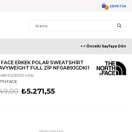
SEPETIM
0
< < Önceki Sayfaya Dön
 FACE ERKEK POLAR SWEATSHIRT
AVYWEIGHT FULL ZIP NF0A89JGDKI1
0A89JGDKI120.006)
RTH FACE
49,00
₺5.271,55
Beden Rehberi