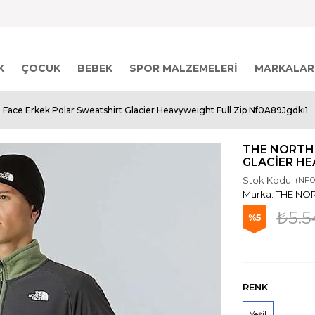
K
ÇOCUK
BEBEK
SPOR MALZEMELERI
MARKALAR
 Face Erkek Polar Sweatshirt Glacier Heavyweight Full Zip Nf0A89Jgdkı1
THE NORTH
GLACIER HE
Stok Kodu:
(NF
THE NO
₺5.5
5
RENK
Yeşil