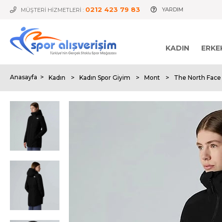
0212 423 79 83
YARDIM
MÜŞTERİ HİZMETLERİ :
KADIN
ERKE
Anasayfa
>
Kadın
>
Kadın Spor Giyim
>
Mont
>
The North Face 