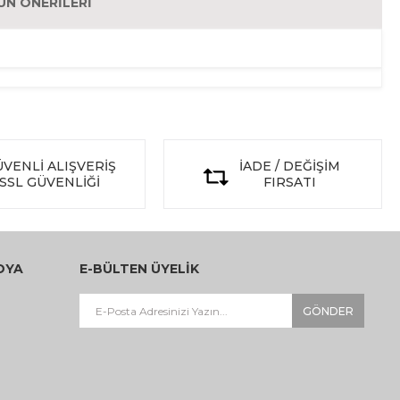
ÜN ÖNERILERI
VENLİ ALIŞVERİŞ
İADE / DEĞİŞİM
SSL GÜVENLİĞİ
FIRSATI
DYA
E-BÜLTEN ÜYELİK
GÖNDER