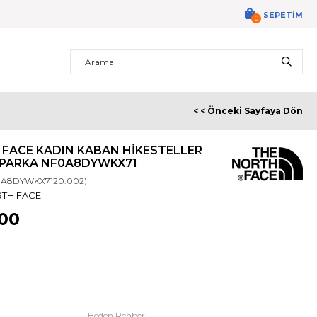
SEPETIM
0
< < Önceki Sayfaya Dön
FACE KADIN KABAN HIKESTELLER
 PARKA NF0A8DYWKX71
0A8DYWKX7120.002)
RTH FACE
,00
Beden Rehberi