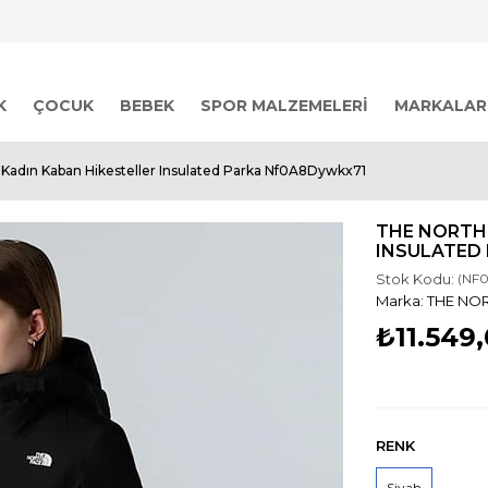
K
ÇOCUK
BEBEK
SPOR MALZEMELERI
MARKALAR
Kadın Kaban Hikesteller Insulated Parka Nf0A8Dywkx71
THE NORTH 
INSULATED
Stok Kodu:
(NF
THE NO
₺11.549
RENK
Siyah