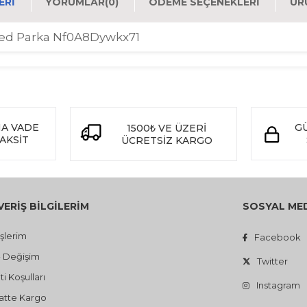
ERI
YORUMLAR
(0)
ÖDEME SEÇENEKLERI
ÜR
ated Parka Nf0A8Dywkx71
NA VADE
GÜ
1500
VE ÜZERİ
₺
TAKSİT
ÜCRETSİZ KARGO
VERİŞ BİLGİLERİM
SOSYAL ME
işlerim
Facebook
- Değişim
Twitter
i Koşulları
Instagram
atte Kargo