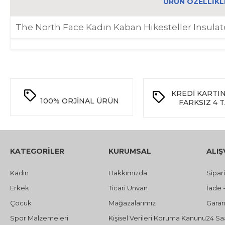
ÜRÜN ÖZELLIKL
The North Face Kadın Kaban Hikesteller Insul
KREDİ KARTI
100%
ORJİNAL ÜRÜN
FARKSIZ 4 
KATEGORİLER
KURUMSAL
ALIŞ
Kadın
Hakkımızda
Sipar
Erkek
Ticari Ünvan
İade 
Çocuk
Mağazalarımız
Garant
Spor Malzemeleri
Kişisel Verileri Koruma Kanunu
24 Sa