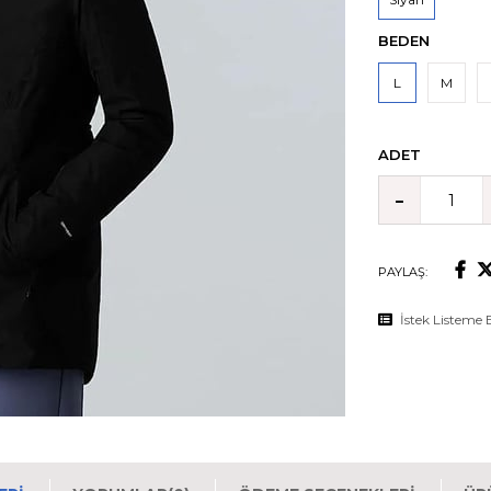
BEDEN
L
M
ADET
PAYLAŞ:
İstek Listeme 