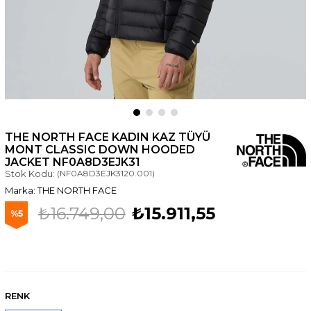
THE NORTH FACE KADIN KAZ TÜYÜ
MONT CLASSIC DOWN HOODED
JACKET NF0A8D3EJK31
Stok Kodu:
(NF0A8D3EJK3120.001)
THE NORTH FACE
₺16.749,00
₺15.911,55
5
RENK