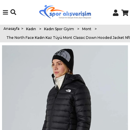
Anasayfa
>
Kadın
>
Kadın Spor Giyim
>
Mont
>
The North Face Kadın Kaz Tüyü Mont Classıc Down Hooded Jacket N