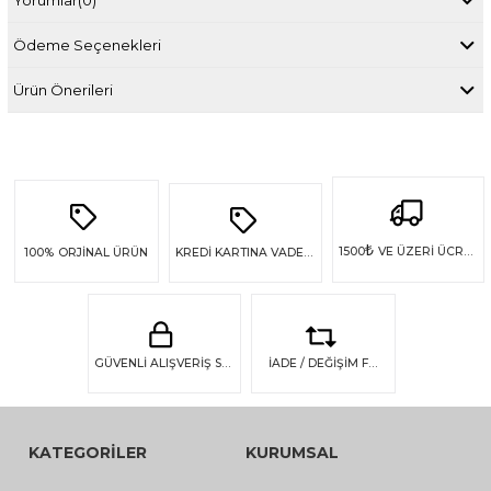
Ödeme Seçenekleri
Ürün Önerileri
₺
1500
VE ÜZERİ ÜCRETSİZ KARGO
100%
ORJİNAL ÜRÜN
KREDİ KARTINA VADE FARKSIZ 4 TAKSİT
GÜVENLİ ALIŞVERİŞ SSL GÜVENLİĞİ
İADE / DEĞİŞİM FIRSATI
KATEGORİLER
KURUMSAL