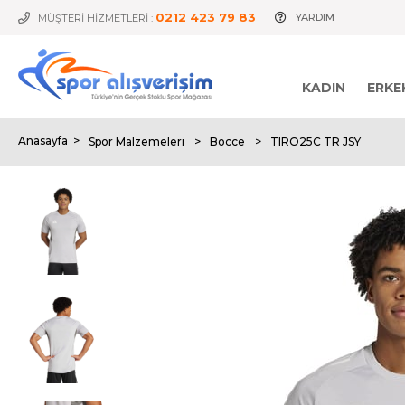
0212 423 79 83
YARDIM
MÜŞTERİ HİZMETLERİ :
KADIN
ERKE
Anasayfa
>
Spor Malzemeleri
>
Bocce
>
TIRO25C TR JSY