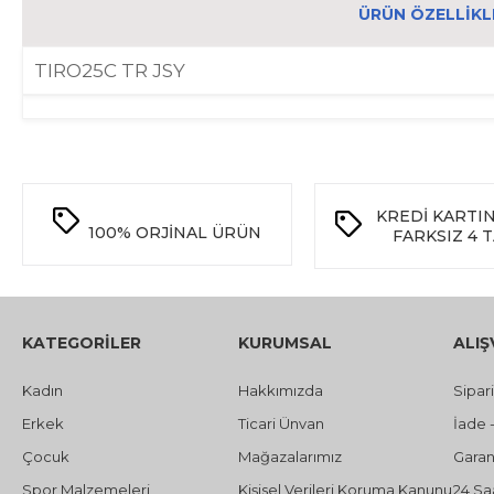
ÜRÜN ÖZELLIKL
TIRO25C TR JSY
KREDİ KARTI
100%
ORJİNAL ÜRÜN
FARKSIZ 4 
KATEGORİLER
KURUMSAL
ALIŞ
Kadın
Hakkımızda
Sipar
Erkek
Ticari Ünvan
İade 
Çocuk
Mağazalarımız
Garant
Spor Malzemeleri
Kişisel Verileri Koruma Kanunu
24 Sa