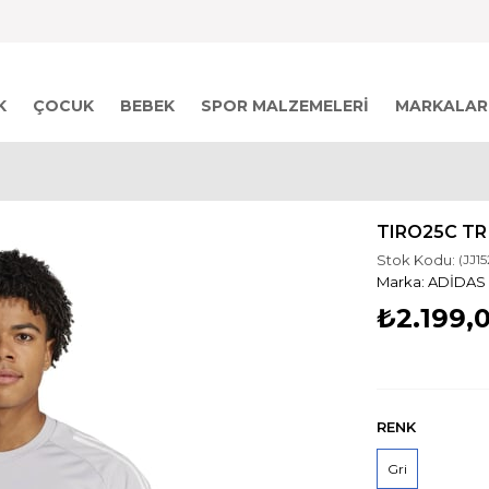
K
ÇOCUK
BEBEK
SPOR MALZEMELERI
MARKALAR
TIRO25C TR
Stok Kodu:
(JJ1
ADİDAS
₺2.199,
RENK
Gri