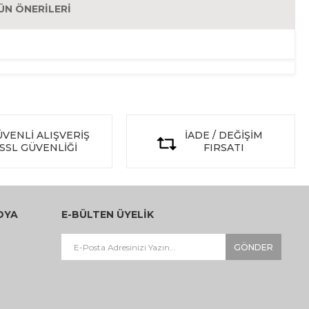
ÜN ÖNERILERI
VENLİ ALIŞVERİŞ
İADE / DEĞİŞİM
SSL GÜVENLİĞİ
FIRSATI
DYA
E-BÜLTEN ÜYELİK
GÖNDER