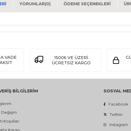
ERI
YORUMLAR
(0)
ÖDEME SEÇENEKLERI
ÜR
NA VADE
GÜ
1500
VE ÜZERİ
₺
TAKSİT
ÜCRETSİZ KARGO
VERİŞ BİLGİLERİM
SOSYAL ME
işlerim
Facebook
- Değişim
Twitter
i Koşulları
Instagram
atte Kargo