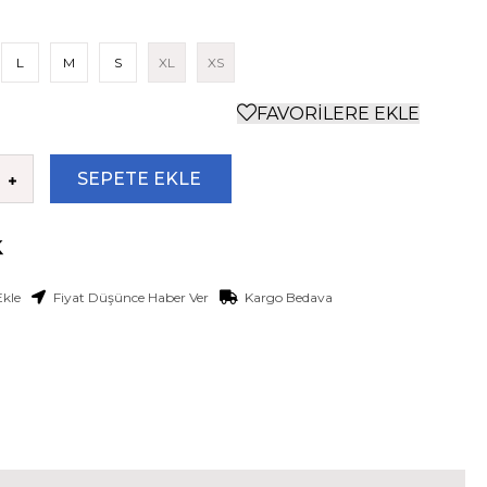
L
M
S
XL
XS
FAVORILERE EKLE
Ekle
Fiyat Düşünce Haber Ver
Kargo Bedava