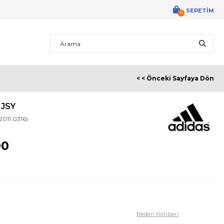
SEPETIM
0
< < Önceki Sayfaya Dön
 JSY
52011.0316)
00
Beden Rehberi