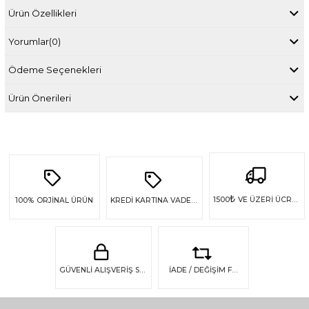
Ürün Özellikleri
Yorumlar
(0)
Ödeme Seçenekleri
Ürün Önerileri
₺
1500
VE ÜZERİ ÜCRETSİZ KARGO
100%
ORJİNAL ÜRÜN
KREDİ KARTINA VADE FARKSIZ 4 TAKSİT
GÜVENLİ ALIŞVERİŞ SSL GÜVENLİĞİ
İADE / DEĞİŞİM FIRSATI