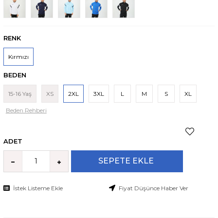
RENK
Kırmızı
BEDEN
15-16 Yaş
XS
2XL
3XL
L
M
S
XL
Beden Rehberi
ADET
İstek Listeme Ekle
Fiyat Düşünce Haber Ver