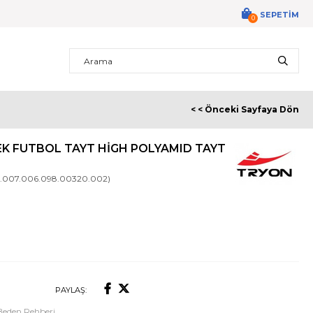
SEPETIM
0
< < Önceki Sayfaya Dön
K FUTBOL TAYT HIGH POLYAMID TAYT
10.007.006.098.00320.002)
0
PAYLAŞ:
Beden Rehberi