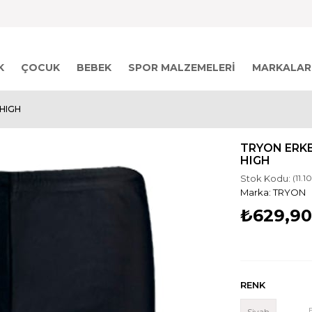
K
ÇOCUK
BEBEK
SPOR MALZEMELERI
MARKALAR
 HIGH
TRYON ERKE
HIGH
Stok Kodu:
(11.
TRYON
₺629,9
RENK
Siyah