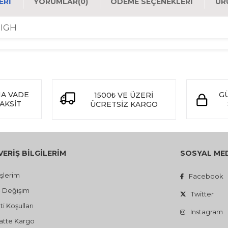
ERI
YORUMLAR
(0)
ÖDEME SEÇENEKLERI
ÜR
HIGH
NA VADE
GÜ
1500
VE ÜZERİ
₺
TAKSİT
ÜCRETSİZ KARGO
VERİŞ BİLGİLERİM
SOSYAL ME
işlerim
Facebook
- Değişim
Twitter
i Koşulları
Instagram
atte Kargo