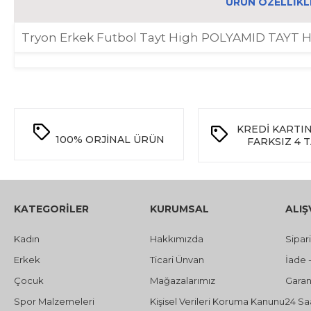
ÜRÜN ÖZELLIKL
Tryon Erkek Futbol Tayt High POLYAMID TAYT 
KREDİ KARTI
100%
ORJİNAL ÜRÜN
FARKSIZ 4 
KATEGORİLER
KURUMSAL
ALIŞ
Kadın
Hakkımızda
Sipar
Erkek
Ticari Ünvan
İade 
Çocuk
Mağazalarımız
Garant
Spor Malzemeleri
Kişisel Verileri Koruma Kanunu
24 Sa