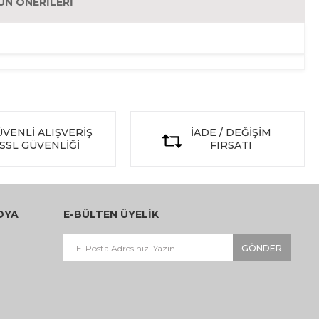
ÜN ÖNERILERI
VENLİ ALIŞVERİŞ
İADE / DEĞİŞİM
SSL GÜVENLİĞİ
FIRSATI
DYA
E-BÜLTEN ÜYELİK
GÖNDER