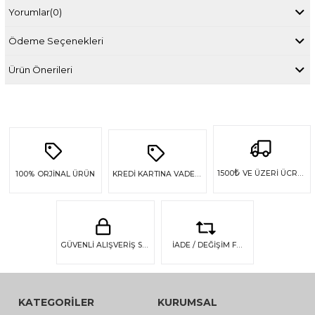
Yorumlar
(0)
Ödeme Seçenekleri
Ürün Önerileri
₺
1500
VE ÜZERİ ÜCRETSİZ KARGO
100%
ORJİNAL ÜRÜN
KREDİ KARTINA VADE FARKSIZ 4 TAKSİT
GÜVENLİ ALIŞVERİŞ SSL GÜVENLİĞİ
İADE / DEĞİŞİM FIRSATI
KATEGORİLER
KURUMSAL