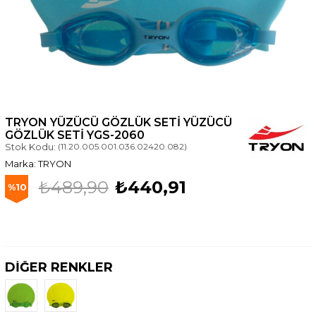
TRYON YÜZÜCÜ GÖZLÜK SETI YÜZÜCÜ
GÖZLÜK SETİ YGS-2060
Stok Kodu:
(11.20.005.001.036.02420.082)
TRYON
₺489,90
₺440,91
10
DİĞER RENKLER