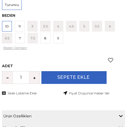
Turuncu
BEDEN
10
11
3
3.5
4
4.5
5
5.5
6
6.5
7
7.5
8
9
Beden Rehberi
ADET
İstek Listeme Ekle
Fiyat Düşünce Haber Ver
Ürün Özellikleri