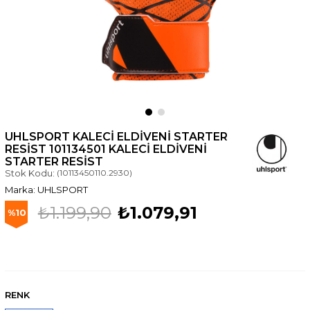
UHLSPORT KALECI ELDIVENI STARTER
RESIST 101134501 KALECİ ELDİVENİ
STARTER RESİST
Stok Kodu:
(10113450110.2930)
UHLSPORT
₺1.199,90
₺1.079,91
10
RENK