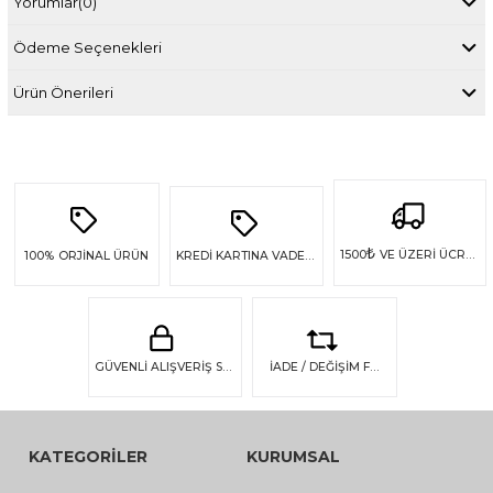
Yorumlar
(0)
Ödeme Seçenekleri
Ürün Önerileri
₺
1500
VE ÜZERİ ÜCRETSİZ KARGO
100%
ORJİNAL ÜRÜN
KREDİ KARTINA VADE FARKSIZ 4 TAKSİT
GÜVENLİ ALIŞVERİŞ SSL GÜVENLİĞİ
İADE / DEĞİŞİM FIRSATI
KATEGORİLER
KURUMSAL