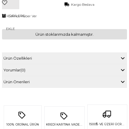
Kargo Bedava
FAVORILERE
Gelince Haber Ver
EKLE
Ürün stoklarımızda kalmamıştır.
Ürün Özellikleri
Yorumlar
(0)
Ürün Önerileri
₺
1500
VE ÜZERİ ÜCRETSİZ KARGO
100%
ORJİNAL ÜRÜN
KREDİ KARTINA VADE FARKSIZ 4 TAKSİT