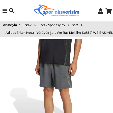
Anasayfa
>
Erkek
>
Erkek Spor Giyim
>
Şort
>
Adidas Erkek Koşu - Yürüyüş Şort We Bas Mel Sho Ka5541 WE BAS ME