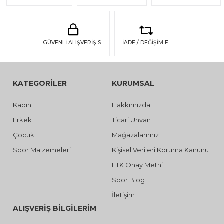
GÜVENLİ ALIŞVERİŞ SSL GÜVENLİĞİ
İADE / DEĞİŞİM FIRSATI
KATEGORİLER
KURUMSAL
Kadın
Hakkımızda
Erkek
Ticari Ünvan
Çocuk
Mağazalarımız
Spor Malzemeleri
Kişisel Verileri Koruma Kanunu
ETK Onay Metni
Spor Blog
İletişim
ALIŞVERİŞ BİLGİLERİM