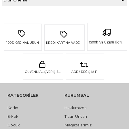
₺
1500
VE ÜZERİ ÜCRETSİZ KARGO
100%
ORJİNAL ÜRÜN
KREDİ KARTINA VADE FARKSIZ 4 TAKSİT
GÜVENLİ ALIŞVERİŞ SSL GÜVENLİĞİ
İADE / DEĞİŞİM FIRSATI
KATEGORİLER
KURUMSAL
Kadın
Hakkımızda
Erkek
Ticari Ünvan
Çocuk
Mağazalarımız