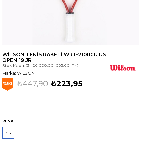
WILSON TENIS RAKETI WRT-21000U US
OPEN 19 JR
Stok Kodu:
(34.20.008.001.085.004114)
WİLSON
₺447,90
₺223,95
50
RENK
Gri