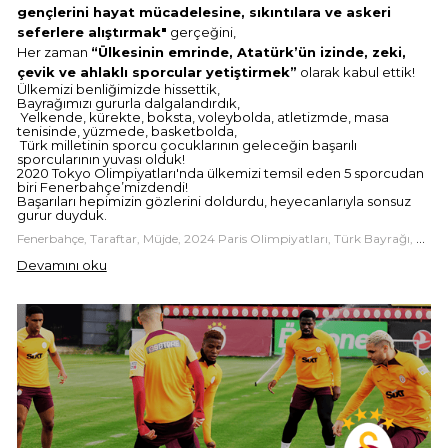
gençlerini hayat mücadelesine, sıkıntılara ve askeri
seferlere alıştırmak"
gerçeğini,
Her zaman
“Ülkesinin emrinde, Atatürk’ün izinde, zeki,
çevik ve ahlaklı sporcular yetiştirmek”
olarak kabul ettik!
Ülkemizi benliğimizde hissettik,
Bayrağımızı gururla dalgalandırdık,
Yelkende, kürekte, boksta, voleybolda, atletizmde, masa
tenisinde, yüzmede, basketbolda,
Türk milletinin sporcu çocuklarının geleceğin başarılı
sporcularının yuvası olduk!
2020 Tokyo Olimpiyatları'nda ülkemizi temsil eden 5 sporcudan
biri Fenerbahçe’mizdendi!
Başarıları hepimizin gözlerini doldurdu, heyecanlarıyla sonsuz
gurur duyduk.
Fenerbahçe, Taraftar, Müjde, 2024 Paris Olimpiyatları, Türk Bayrağı, Zirve, Dalgalandırma, Spor, Alışveriş, Sporalisverisim.com
Devamını oku