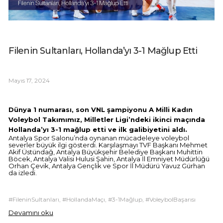
Filenin Sultanları, Hollanda’yı 3-1 Mağlup Etti
Mayıs 17, 2024
Dünya 1 numarası, son VNL şampiyonu A Milli Kadın
Voleybol Takımımız, Milletler Ligi’ndeki ikinci maçında
Hollanda’yı 3-1 mağlup etti ve ilk galibiyetini aldı.
Antalya Spor Salonu’nda oynanan mücadeleye voleybol
severler büyük ilgi gösterdi. Karşılaşmayı TVF Başkanı Mehmet
Akif Üstündağ, Antalya Büyükşehir Belediye Başkanı Muhittin
Böcek, Antalya Valisi Hulusi Şahin, Antalya İl Emniyet Müdürlüğü
Orhan Çevik, Antalya Gençlik ve Spor İl Müdürü Yavuz Gürhan
da izledi.
#FileninSultanları, #HollandaMaçı, #3-1Mağlup, #VoleybolBaşarısı
Devamını oku