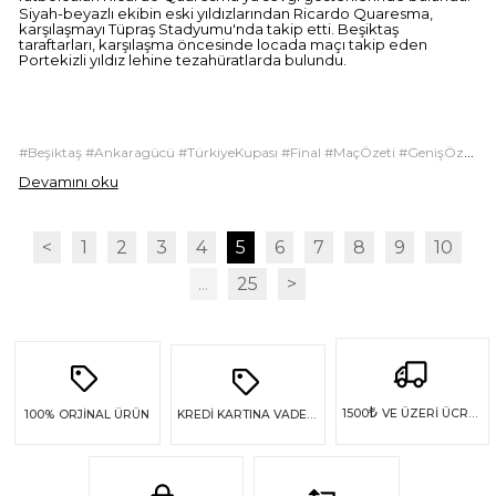
Siyah-beyazlı ekibin eski yıldızlarından Ricardo Quaresma,
karşılaşmayı Tüpraş Stadyumu'nda takip etti. Beşiktaş
taraftarları, karşılaşma öncesinde locada maçı takip eden
Portekizli yıldız lehine tezahüratlarda bulundu.
#Beşiktaş #Ankaragücü #TürkiyeKupası #Final #MaçÖzeti #GenişÖzet #Futbol #Spor
Devamını oku
<
1
2
3
4
5
6
7
8
9
10
...
25
>
₺
1500
VE ÜZERİ ÜCRETSİZ KARGO
100%
ORJİNAL ÜRÜN
KREDİ KARTINA VADE FARKSIZ 4 TAKSİT