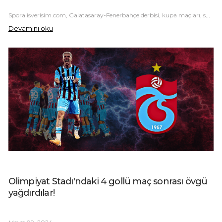
Sporalisverisim.com, Galatasaray-Fenerbahçe derbisi, kupa maçları, spor haberleri, Türk futbolu, futbol analizleri, derbi heyecanı.
Devamını oku
Olimpiyat Stadı'ndaki 4 gollü maç sonrası övgü
yağdırdılar!