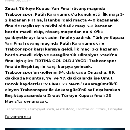
Mayıs 09, 2024
Ziraat Türkiye Kupası Yarı Final rövanş maçında
Trabzonspor, Fatih Karagümrük'ü konuk etti. İlk maçı 3-
2 kazanan Fırtına, İstanbul'daki maçta 4-0 kazanarak
finalde Beşiktaş'ın rakibi oldu.İlk maçı 3-2 kazanan
bordo-mavili ekip, rövanş maçından da 4-0'lık
galibiyetle ayrılarak adını finale yazdırdı. Türkiye Kupası
Yarı Final rövanş maçında Fatih Karagümrük ile
Trabzonspor karşı karşıya geldi. İlk maçı 3-2 kazanan
bordo-mavili ekip ve Karagümrük Olimpiyat Stadı’na
final için çıktı.FIRTINA GOL OLDU YAĞDI Trabzonspor
finalde Beşiktaş ile karşı karşıya gelecek.
Trabzonspor'un gollerini 54. dakikada Onuachu, 69.
dakikada Fountas, 74. ve 77. dakikalarda ise Umut
Bozok kaydetti.DEV FİNAL 23 MAYIS’TA
Karagümrük’ü
eleyen Trabzonspor ile Ankaragücü’nü saf dışı bırakan
Beşiktaş arasındaki Ziraat Türkiye Kupası finali 23
Mayıs’ta oynanacak.
Trabzonspor, OlimpiyatStadı, 4GollüMaç, Taraftarlar, Coşku, Detaylar, ÖvgüYorumları, Sporalisverisim,
Devamını oku