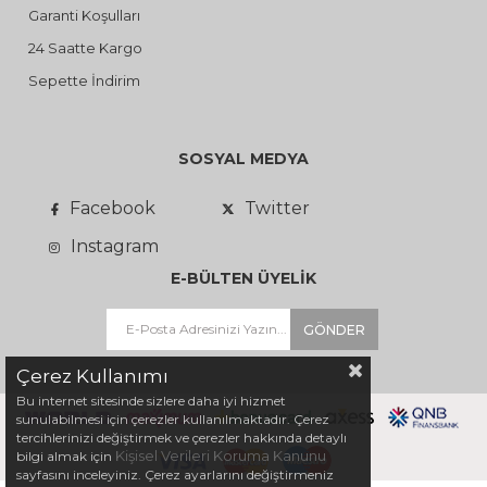
Garanti Koşulları
24 Saatte Kargo
Sepette İndirim
SOSYAL MEDYA
Facebook
Twitter
Instagram
E-BÜLTEN ÜYELİK
GÖNDER
Çerez Kullanımı
Bu internet sitesinde sizlere daha iyi hizmet
sunulabilmesi için çerezler kullanılmaktadır. Çerez
tercihlerinizi değiştirmek ve çerezler hakkında detaylı
Kişisel Verileri Koruma Kanunu
bilgi almak için
sayfasını inceleyiniz. Çerez ayarlarını değiştirmeniz