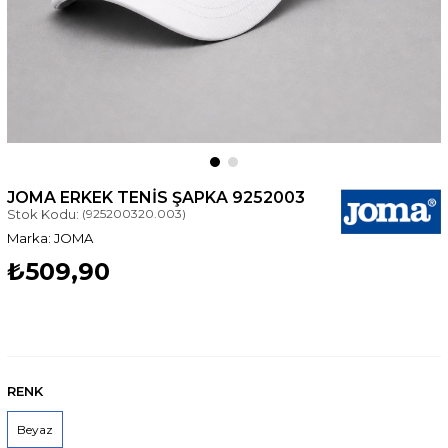
JOMA ERKEK TENIS ŞAPKA 9252003
Stok Kodu:
(925200320.003)
JOMA
₺509,90
RENK
Beyaz