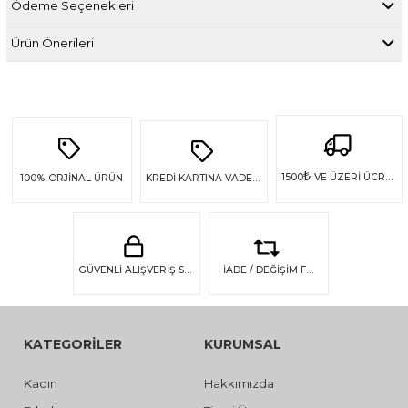
Ödeme Seçenekleri
Ürün Önerileri
₺
1500
VE ÜZERİ ÜCRETSİZ KARGO
100%
ORJİNAL ÜRÜN
KREDİ KARTINA VADE FARKSIZ 4 TAKSİT
GÜVENLİ ALIŞVERİŞ SSL GÜVENLİĞİ
İADE / DEĞİŞİM FIRSATI
KATEGORİLER
KURUMSAL
Kadın
Hakkımızda