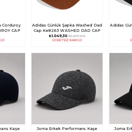
a Corduroy
Adidas Günlük Şapka Washed Dad
Adidas Gü
UROY CAP
Cap Ke8263 WASHED DAD CAP
₺1.049,30
₺1.499,00
RGO
ÜCRETSIZ KARGO
Ü
mans Kaşe
Joma Erkek Performans Kaşe
Joma Er