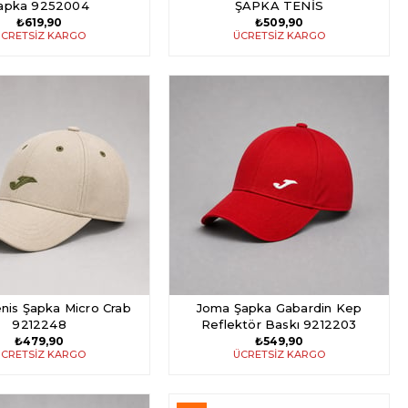
apka 9252004
ŞAPKA TENİS
₺619,90
₺509,90
CRETSIZ KARGO
ÜCRETSIZ KARGO
nis Şapka Micro Crab
Joma Şapka Gabardin Kep
9212248
Reflektör Baskı 9212203
₺479,90
₺549,90
CRETSIZ KARGO
ÜCRETSIZ KARGO