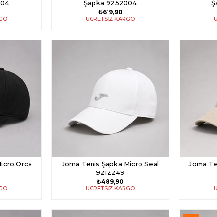
004
Şapka 9252004
Ş
₺619,90
RGO
ÜCRETSIZ KARGO
Ü
icro Orca
Joma Tenis Şapka Micro Seal
Joma Te
9212249
₺489,90
RGO
ÜCRETSIZ KARGO
Ü