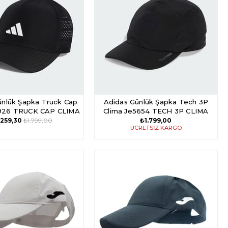
m
ünlük Şapka Truck Cap
Adidas Günlük Şapka Tech 3P
3926 TRUCK CAP CLIMA
Clima Je5654 TECH 3P CLIMA
.259,30
₺1.799,00
₺1.799,00
ÜCRETSIZ KARGO