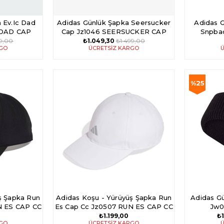
 Ev.Ic Dad
Adidas Günlük Şapka Seersucker
Adidas 
 DAD CAP
Cap Jz1046 SEERSUCKER CAP
Snpba
99,00
₺1.049,30
₺1.499,00
RGO
ÜCRETSIZ KARGO
Ü
%25
İndirim
%25İndiri
ş Şapka Run
Adidas Koşu - Yürüyüş Şapka Run
Adidas G
N ES CAP CC
Es Cap Cc Jz0507 RUN ES CAP CC
Jw0
₺1.199,00
₺1
RGO
ÜCRETSIZ KARGO
Ü