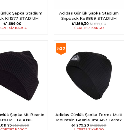
Günlük Şapka Stadium
Adidas Günlük Şapka Stadium
ck Kf1577 STADIUM
Snpback Ke9869 STADIUM
SNPBACK
SNPBACK
₺1.699,00
₺1.189,30
₺1.699,00
CRETSIZ KARGO
ÜCRETSIZ KARGO
%20
İndirim
m
%20İndirim
ünlük Şapka Mt Beanie
Adidas Günlük Şapka Terrex Multi
878 MT BEANIE
Mountain Beanie Jm0463 Terrex
Multi Mountain Beanie
.011,75
₺1.349,00
₺1.279,20
₺1.599,00
CRETSIZ KARGO
ÜCRETSIZ KARGO