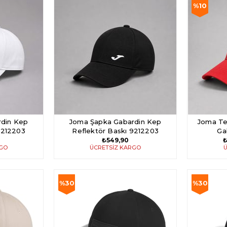
%10
İndirim
%10İndiri
din Kep
Joma Şapka Gabardin Kep
Joma Te
9212203
Reflektör Baskı 9212203
Ga
₺549,90
₺
RGO
ÜCRETSIZ KARGO
Ü
%30
%30
İndirim
İndirim
%30İndirim
%30İndiri