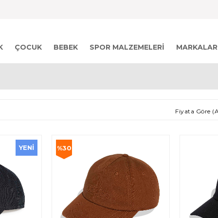
K
ÇOCUK
BEBEK
SPOR MALZEMELERI
MARKALAR
Fiyata Göre (
YENI
%30
ÜRÜN
İndirim
%30İndirim