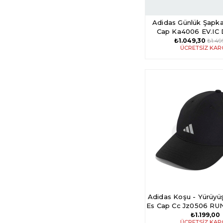
Adidas Günlük Şapka
Cap Ka4006 EV.IC
₺1.049,30
₺1.4
ÜCRETSIZ KA
Adidas Koşu - Yürüyü
Es Cap Cc Jz0506 RU
₺1.199,00
ÜCRETSIZ KA