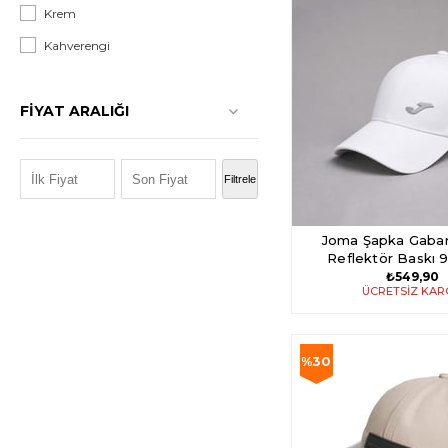
Krem
Kahverengi
FIYAT ARALIĞI
₺386,00 - ₺1.799,00
Filtrele
Joma Şapka Gabar
Reflektör Baskı 
₺549,90
ÜCRETSIZ KA
%30
İndirim
%30İndirim