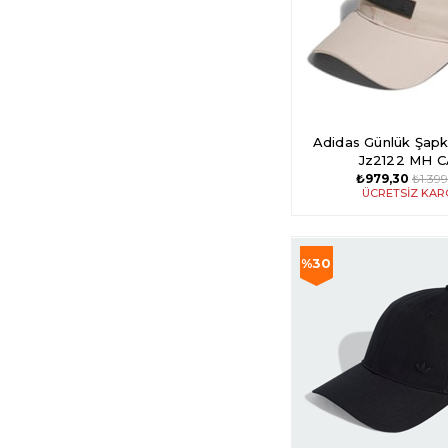
Adidas Günlük Şap
Jz2122 MH 
₺979,30
₺1.39
ÜCRETSIZ KA
%30
İndirim
%30İndirim