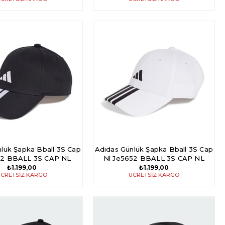
lük Şapka Bball 3S Cap
Adidas Günlük Şapka Bball 3S Cap
72 BBALL 3S CAP NL
Nl Je5652 BBALL 3S CAP NL
₺1.199,00
₺1.199,00
CRETSIZ KARGO
ÜCRETSIZ KARGO