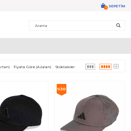
SEPETIM
0
Artan)
Fiyata Göre (Azalan)
Stoktakiler
%30
İndirim
%30İndirim