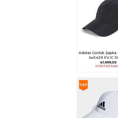
Adidas Günlük Şapka E
Jw5429 EV.IC 
₺1.699,00
ÜCRETSIZ KA
%20
İndirim
%20İndirim