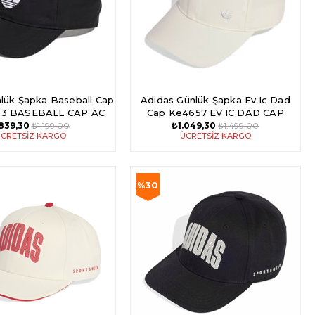
lük Şapka Baseball Cap
Adidas Günlük Şapka Ev.Ic Dad
23 BASEBALL CAP AC
Cap Ke4657 EV.IC DAD CAP
839,30
₺1.199,00
₺1.049,30
₺1.499,00
CRETSIZ KARGO
ÜCRETSIZ KARGO
%30
İndirim
%30İndirim