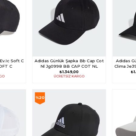
İndirim
%30İndiri
v.Ic Soft C
Adidas Günlük Şapka Bb Cap Cot
Adidas G
SOFT C
Nl Jg0998 BB CAP COT NL
Clima Je
₺1.349,00
₺1
RGO
ÜCRETSIZ KARGO
%20
İndirim
%20İndirim