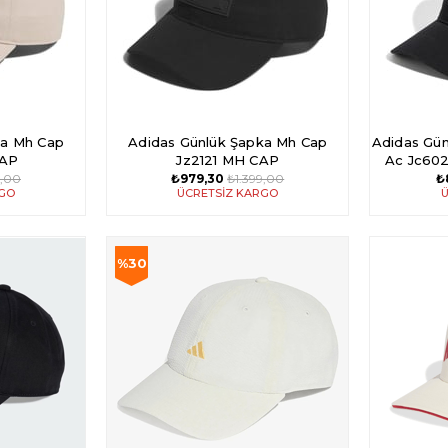
ka Mh Cap
Adidas Günlük Şapka Mh Cap
Adidas Gün
CAP
Jz2121 MH CAP
Ac Jc60
9,00
₺979,30
₺1.399,00
₺
RGO
ÜCRETSIZ KARGO
Ü
%30
İndirim
%30İndirim