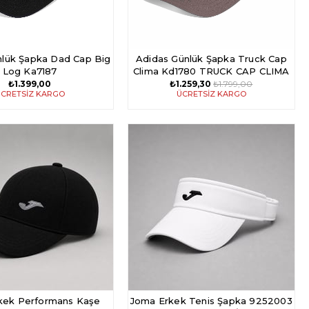
nlük Şapka Dad Cap Big
Adidas Günlük Şapka Truck Cap
Log Ka7187
Clima Kd1780 TRUCK CAP CLIMA
₺1.399,00
₺1.259,30
₺1.799,00
CRETSIZ KARGO
ÜCRETSIZ KARGO
kek Performans Kaşe
Joma Erkek Tenis Şapka 9252003