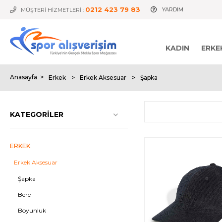
0212 423 79 83
YARDIM
MÜŞTERİ HİZMETLERİ :
KADIN
ERKE
Anasayfa
>
Erkek
>
Erkek Aksesuar
>
Şapka
KATEGORILER
ERKEK
Erkek Aksesuar
Şapka
Bere
Boyunluk