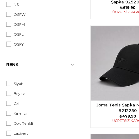
Şapka 9252
NS
₺619,90
ÜCRETSIZ KA
OSFW
OSFM
OSFL
OSFY
RENK
Siyah
Beyaz
Gri
Joma Tenis Şapka M
9212250
Kırmızı
₺479,90
ÜCRETSIZ KA
Çok Renkli
Lacivert