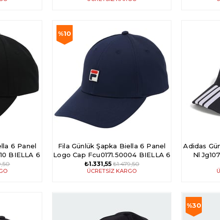
%10
İndirim
%10İndirim
lla 6 Panel
Fila Günlük Şapka Biella 6 Panel
Adidas Gün
10 BIELLA 6
Logo Cap Fcu0171.50004 BIELLA 6
Nl Jg10
 CAP
PANEL LOGO CAP
9,50
₺1.331,55
₺1.479,50
RGO
ÜCRETSIZ KARGO
Ü
%30