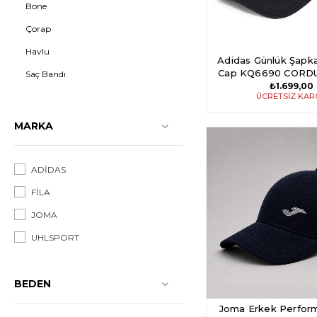
Bone
Çorap
Havlu
Adidas Günlük Şapk
Cap KQ6690 CORD
Saç Bandı
₺1.699,00
Kolluk
ÜCRETSIZ KA
Tekmelik
MARKA
Tozluk
Yüzücü Gözlüğü
ADİDAS
FİLA
JOMA
UHLSPORT
BEDEN
Joma Erkek Perfor