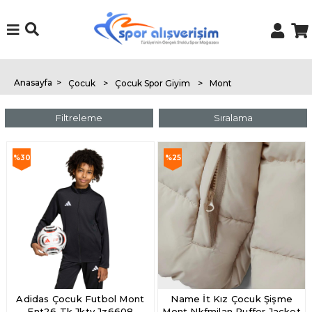
Anasayfa
>
Çocuk
>
Çocuk Spor Giyim
>
Mont
Filtreleme
Sıralama
%30
%25
İndirim
İndirim
%30İndirim
%25İndirim
Adidas Çocuk Futbol Mont
Name İt Kız Çocuk Şişme
Ent26 Tk Jkty Jz6608
Mont Nkfmilan Puffer Jacket