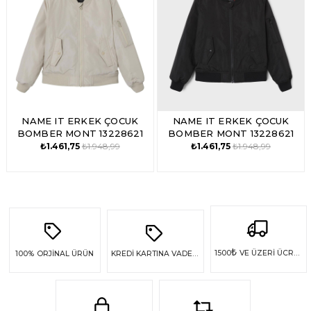
%25İndirim
%25İndirim
NAME IT ERKEK ÇOCUK
NAME IT ERKEK ÇOCUK
BOMBER MONT 13228621
BOMBER MONT 13228621
₺1.461,75
₺1.948,99
₺1.461,75
₺1.948,99
₺
1500
VE ÜZERİ ÜCRETSİZ KARGO
100%
ORJİNAL ÜRÜN
KREDİ KARTINA VADE FARKSIZ 4 TAKSİT