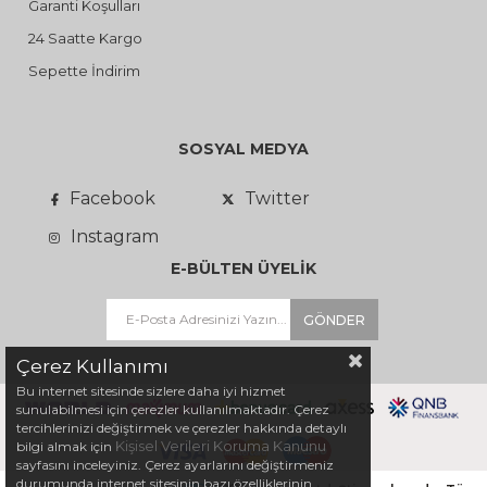
Garanti Koşulları
24 Saatte Kargo
Sepette İndirim
SOSYAL MEDYA
Facebook
Twitter
Instagram
E-BÜLTEN ÜYELİK
GÖNDER
Çerez Kullanımı
Bu internet sitesinde sizlere daha iyi hizmet
sunulabilmesi için çerezler kullanılmaktadır. Çerez
tercihlerinizi değiştirmek ve çerezler hakkında detaylı
Kişisel Verileri Koruma Kanunu
bilgi almak için
sayfasını inceleyiniz. Çerez ayarlarını değiştirmeniz
durumunda internet sitesinin bazı özelliklerinin